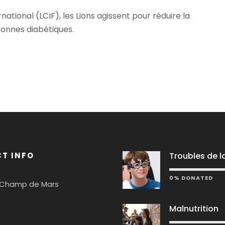
national (LCIF), les Lions agissent pour réduire la
sonnes diabétiques.
T INFO
Troubles de l
0% DONATED
 Champ de Mars
Malnutrition