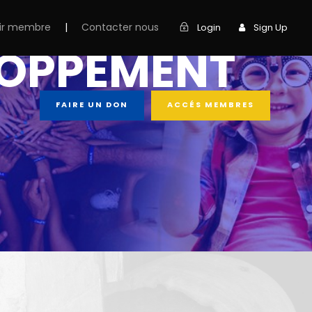
ir membre
|
Contacter nous
Login
Sign Up
ELOPPEMENT
FAIRE UN DON
ACCÉS MEMBRES