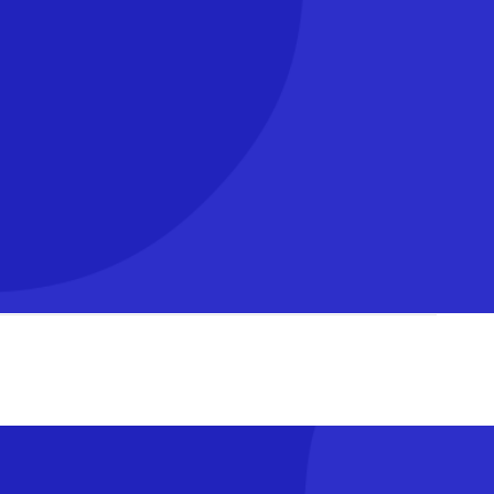
llecte nationale de la banque alimentaire.
ires en faveur des étudiants en difficulté.
 faveur de la vue, de la lutte contre le diabète et