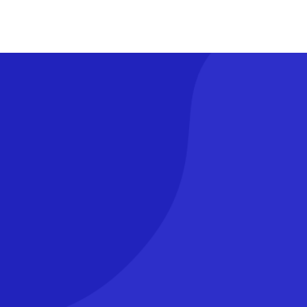
ète afin de faire de la prévention et de lutter
toriques du Lions Club.
 troubles de la vue où chacun peut tester
rs à la journée mondiale de la vue chaque deuxième
s du Lions Club.
eints de cancer. Chaque année, des milliers de
r la recherche d’un vaccin.