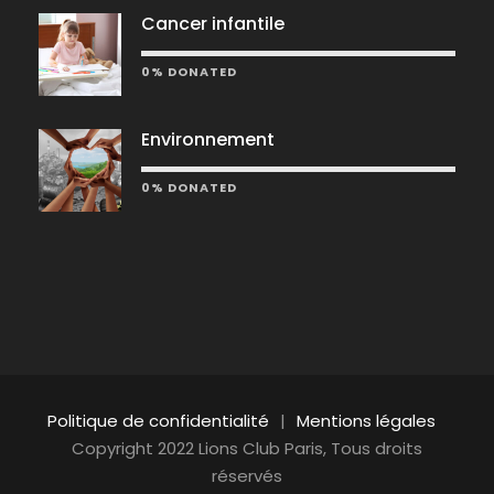
e
Cancer infantile
m
0% DONATED
e
Environnement
n
0% DONATED
t
s
Politique de confidentialité
|
Mentions légales
Copyright 2022 Lions Club Paris, Tous droits
réservés