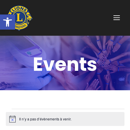
Ouvrir la barre d’outils
Events
É
Il n’y a pas d’évènements à venir.
N
o