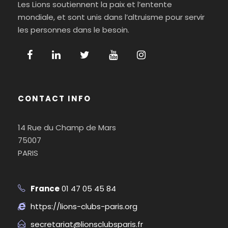
Les Lions soutiennent la paix et l’entente
n
a
mondiale, et sont unis dans l’altruisme pour servir
les personnes dans le besoin.
e
e
t
n
m
i
t
e
CONTACT INFO
o
n
14 Rue du Champ de Mars
n
75007
t
PARIS
d
s
e
France
01 47 05 45 84
https://lions-clubs-paris.org
v
secretariat@lionsclubsparis.fr