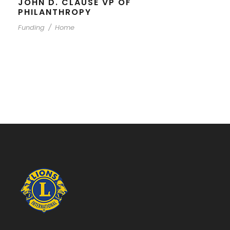
JOHN D. CLAUSE VP OF
PHILANTHROPY
Funding
/
Home